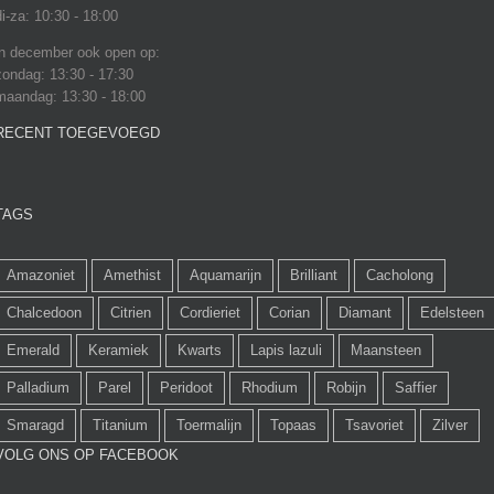
di-za: 10:30 - 18:00
in december ook open op:
zondag: 13:30 - 17:30
maandag: 13:30 - 18:00
RECENT TOEGEVOEGD
TAGS
Amazoniet
Amethist
Aquamarijn
Brilliant
Cacholong
Chalcedoon
Citrien
Cordieriet
Corian
Diamant
Edelsteen
Emerald
Keramiek
Kwarts
Lapis lazuli
Maansteen
Palladium
Parel
Peridoot
Rhodium
Robijn
Saffier
Smaragd
Titanium
Toermalijn
Topaas
Tsavoriet
Zilver
VOLG ONS OP FACEBOOK