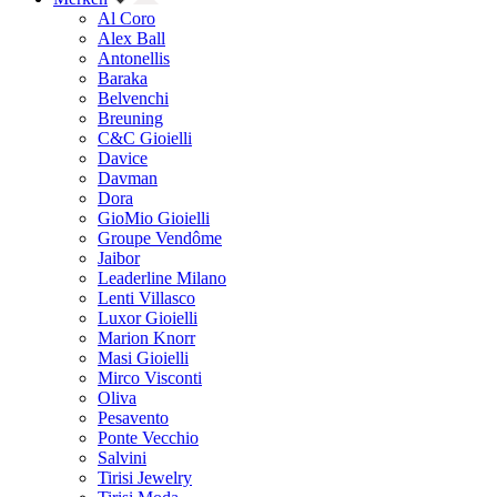
Al Coro
Alex Ball
Antonellis
Baraka
Belvenchi
Breuning
C&C Gioielli
Davice
Davman
Dora
GioMio Gioielli
Groupe Vendôme
Jaibor
Leaderline Milano
Lenti Villasco
Luxor Gioielli
Marion Knorr
Masi Gioielli
Mirco Visconti
Oliva
Pesavento
Ponte Vecchio
Salvini
Tirisi Jewelry