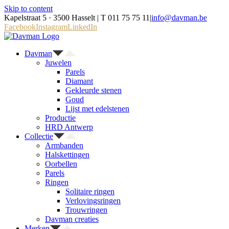
Skip to content
Kapelstraat 5 · 3500 Hasselt | T 011 75 75 11
|
info@davman.be
Facebook
Instagram
LinkedIn
Davman
Juwelen
Parels
Diamant
Gekleurde stenen
Goud
Lijst met edelstenen
Productie
HRD Antwerp
Collectie
Armbanden
Halskettingen
Oorbellen
Parels
Ringen
Solitaire ringen
Verlovingsringen
Trouwringen
Davman creaties
Merken